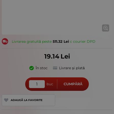
Livrarea gratuită peste
511.32
Lei
с courier DPD
19.14
Lei
În stoc
Livrare și plată
buc
CUMPĂRĂ
ADAUGĂ LA FAVORITE