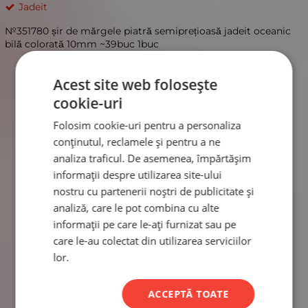
Jadeit
№351780 șir de mărgele piatră semiprețioasă jadeit oceanic
bilă colorată 10mm ~39buc 1buc
Acest site web folosește
cookie-uri
Folosim cookie-uri pentru a personaliza
conținutul, reclamele și pentru a ne
analiza traficul. De asemenea, împărtășim
informații despre utilizarea site-ului
nostru cu partenerii noștri de publicitate și
analiză, care le pot combina cu alte
informații pe care le-ați furnizat sau pe
care le-au colectat din utilizarea serviciilor
lor.
ACCEPTĂ TOATE