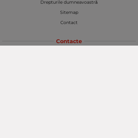
Drepturile dumneavoastră
Sitemap
Contact
Contacte
Baba Marta Burgas
orașul Burgas, str. Șipka nr. 5.
Depozit Baba Marta
orașul Burgas, kilometrul 5
Baba Marta Varna
orașul Varna str. Topra Hisar 8
Metodă de plată
Urmăriți-ne