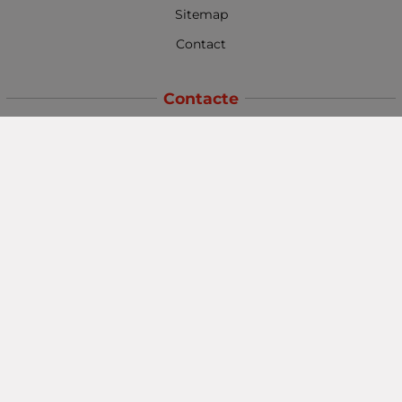
Sitemap
Contact
Contacte
Baba Marta Burgas
orașul Burgas, str. Șipka nr. 5.
Depozit Baba Marta
orașul Burgas, kilometrul 5
Baba Marta Varna
orașul Varna str. Topra Hisar 8
Metodă de plată
Urmăriți-ne