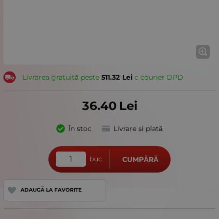
Livrarea gratuită peste
511.32
Lei
с courier DPD
36.40
Lei
În stoc
Livrare și plată
buc
CUMPĂRĂ
ADAUGĂ LA FAVORITE