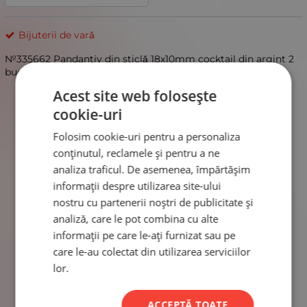
Bijuterii de vară
№335662 Pandantiv din sticlă 18x10mm cocktail din argint 2
bucăți
Acest site web folosește
cookie-uri
Folosim cookie-uri pentru a personaliza
conținutul, reclamele și pentru a ne
analiza traficul. De asemenea, împărtășim
informații despre utilizarea site-ului
nostru cu partenerii noștri de publicitate și
analiză, care le pot combina cu alte
informații pe care le-ați furnizat sau pe
care le-au colectat din utilizarea serviciilor
lor.
ACCEPTĂ TOATE