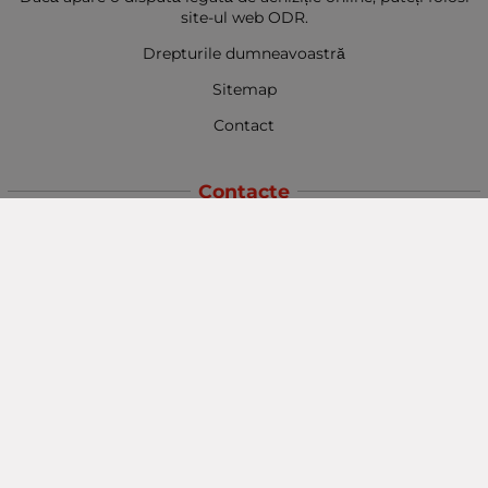
site-ul web ODR.
Drepturile dumneavoastră
Sitemap
Contact
Contacte
Baba Marta Burgas
orașul Burgas, str. Șipka nr. 5.
Depozit Baba Marta
orașul Burgas, kilometrul 5
Baba Marta Varna
orașul Varna str. Topra Hisar 8
Metodă de plată