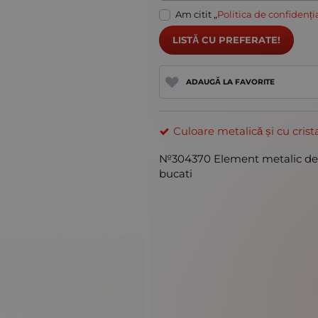
Am citit „
Politica de confidenți
LISTĂ CU PREFERATE!
ADAUGĂ LA FAVORITE
Culoare metalică și cu crist
№304370 Element metalic de c
bucati