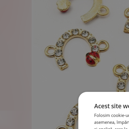
Acest site w
Folosim cookie-uri
asemenea, împărtă