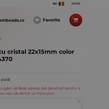
RO
INTRĂ
Favorite
bmbeads.ro
70
cu cristal 22x15mm color
4370
i plată
 rugăm să lăsați adresa dvs de email pentru a
ou sau vă oferim un înlocuitor.