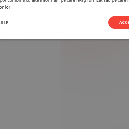
e pot combina cu alte informații pe care le-ați furnizat sau pe care 
or lor.
IILE
ACC