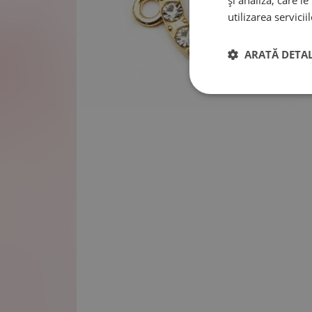
și analiză, care l
utilizarea serviciil
ARATĂ DETAL