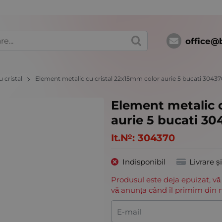
office@
 cristal
Element metalic cu cristal 22x15mm color aurie 5 bucati 3043
Element metalic 
aurie 5 bucati 30
It.№:
304370
Indisponibil
Livrare ș
Produsul este deja epuizat, vă
vă anunța când îl primim din n
E-mail