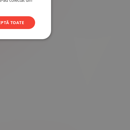
le-au colectat din
EPTĂ TOATE