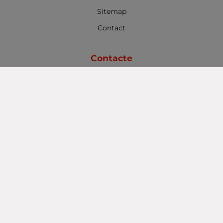
Sitemap
Contact
Contacte
Baba Marta Burgas
orașul Burgas, str. Șipka nr. 5.
Depozit Baba Marta
orașul Burgas, kilometrul 5
Baba Marta Varna
orașul Varna str. Topra Hisar 8
Metodă de plată
Urmăriți-ne