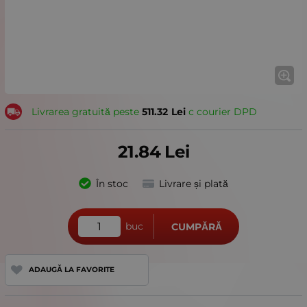
Livrarea gratuită peste
511.32
Lei
с courier DPD
21.84
Lei
În stoc
Livrare și plată
buc
CUMPĂRĂ
ADAUGĂ LA FAVORITE