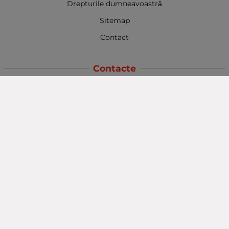
Drepturile dumneavoastră
Sitemap
Contact
Contacte
Baba Marta Burgas
orașul Burgas, str. Șipka nr. 5.
Depozit Baba Marta
orașul Burgas, kilometrul 5
Baba Marta Varna
orașul Varna str. Topra Hisar 8
Metodă de plată
Urmăriți-ne