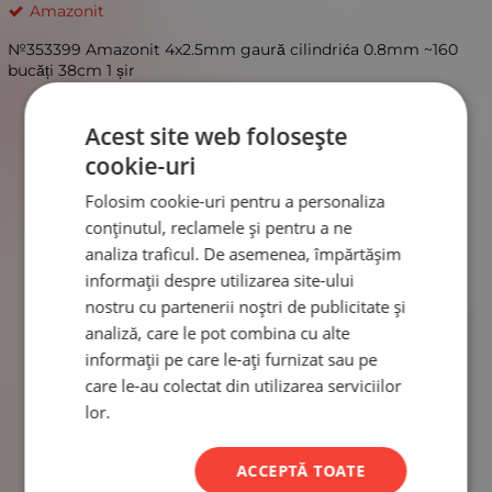
Amazonit
№353399 Amazonit 4x2.5mm gaură cilindrića 0.8mm ~160
bucăți 38cm 1 șir
Acest site web folosește
cookie-uri
Folosim cookie-uri pentru a personaliza
conținutul, reclamele și pentru a ne
analiza traficul. De asemenea, împărtășim
informații despre utilizarea site-ului
nostru cu partenerii noștri de publicitate și
analiză, care le pot combina cu alte
informații pe care le-ați furnizat sau pe
care le-au colectat din utilizarea serviciilor
lor.
ACCEPTĂ TOATE